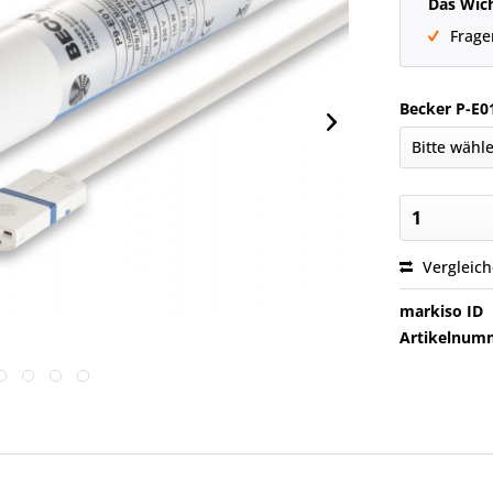
Das Wich
Frage
Becker P-E0
Vergleic
markiso ID
Artikelnumm