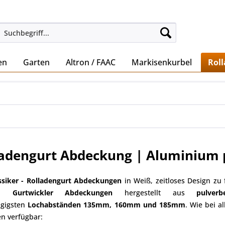
en
Garten
Altron / FAAC
Markisenkurbel
Rol
ladengurt Abdeckung | Aluminium 
ssiker -
Rolladengurt Abdeckungen
in Weiß, zeitloses Design zu 
ren
Gurtwickler
Abdeckungen
hergestellt aus
pulver
ngigsten
Lochabständen 135mm, 160mm und 185mm
. Wie bei a
en verfügbar: