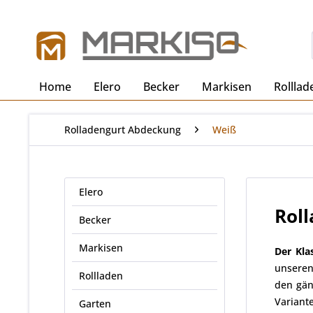
Home
Elero
Becker
Markisen
Rolllad
Rolladengurt Abdeckung
Weiß
Elero
Rol
Becker
Markisen
Der Kla
unse
Rollladen
den gä
Variant
Garten