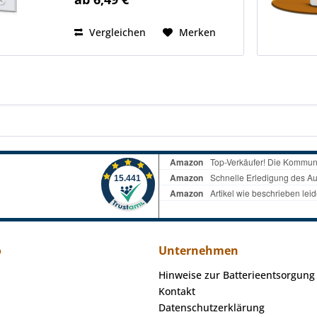
Sie sauber und elegant die
Öffnung des ehemaligen...
Vergleichen
Merken
o
Unternehmen
Hinweise zur Batterieentsorgung
Kontakt
Datenschutzerklärung