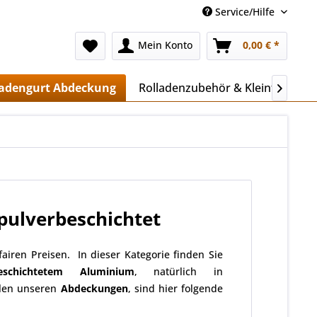
Service/Hilfe
Mein Konto
0,00 € *
ladengurt Abdeckung
Rolladenzubehör & Kleinteile

pulverbeschichtet
fairen Preisen. In dieser Kategorie finden Sie
beschichtetem Aluminium
, natürlich in
llen unseren
Abdeckungen
, sind hier folgende