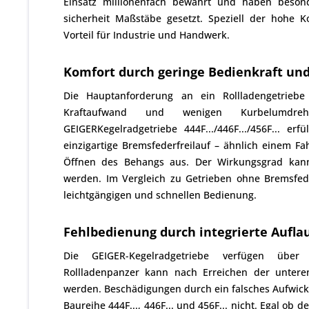
Einsatz millionenfach bewährt und haben beson
sicherheit Maßstäbe gesetzt. Speziell der hohe K
Vorteil für Industrie und Handwerk.
Komfort durch geringe Bedienkraft un
Die Hauptanforderung an ein Rollladengetrieb
Kraftaufwand und wenigen Kurbelumd
GEIGERKegelradgetriebe 444F.../446F.../456F... e
einzigartige Bremsfederfreilauf – ähnlich einem Fa
Öffnen des Behangs aus. Der Wirkungsgrad kan
werden. Im Vergleich zu Getrieben ohne Bremsfeder
leichtgängigen und schnellen Bedienung.
Fehlbedienung durch integrierte Aufl
Die GEIGER-Kegelradgetriebe verfügen über 
Rollladenpanzer kann nach Erreichen der untere
werden. Beschädigungen durch ein falsches Aufwicke
Baureihe 444F..., 446F... und 456F... nicht. Egal o