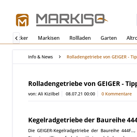
ro
Becker
Markisen
Rollladen
Garten
Altr

Info & News
Rolladengetriebe von GEIGER - Ti
Rolladengetriebe von GEIGER - Ti
von:
Ali Kizilbel
08.07.21 00:00
0 Kommentare
Kegelradgetriebe der Baureihe 444F..
Die GEIGER-Kegelradgetriebe der Baureihe 444F…