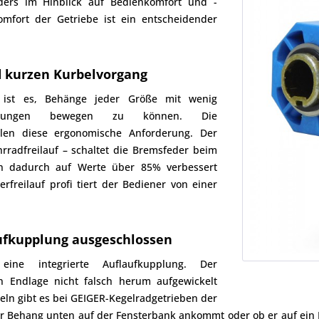
ders im Hinblick auf Bedienkomfort und -
omfort der Getriebe ist ein entscheidender
d kurzen Kurbelvorgang
e ist es, Behänge jeder Größe mit wenig
rehungen bewegen zu können. Die
rfüllen diese ergonomische Anforderung. Der
hrradfreilauf – schaltet die Bremsfeder beim
n dadurch auf Werte über 85% verbessert
freilauf profi tiert der Bediener von einer
aufkupplung ausgeschlossen
eine integrierte Auflaufkupplung. Der
n Endlage nicht falsch herum aufgewickelt
ln gibt es bei GEIGER-Kegelradgetrieben der
b der Behang unten auf der Fensterbank ankommt oder ob er auf ein 