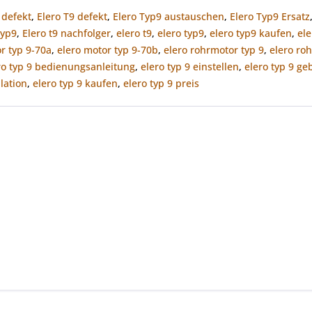
 defekt
,
Elero T9 defekt
,
Elero Typ9 austauschen
,
Elero Typ9 Ersatz
Typ9
,
Elero t9 nachfolger
,
elero t9
,
elero typ9
,
elero typ9 kaufen
,
el
r typ 9-70a
,
elero motor typ 9-70b
,
elero rohrmotor typ 9
,
elero ro
ro typ 9 bedienungsanleitung
,
elero typ 9 einstellen
,
elero typ 9 ge
llation
,
elero typ 9 kaufen
,
elero typ 9 preis