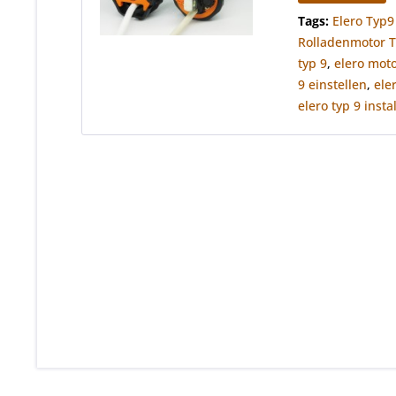
Tags:
Elero Typ9
Rolladenmotor 
typ 9
,
elero moto
9 einstellen
,
ele
elero typ 9 insta