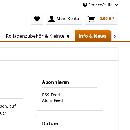
Service/Hilfe
Mein Konto
0,00 € *
Rolladenzubehör & Kleinteile
Info & News
Mehr..

Abonnieren
RSS-Feed
Atom-Feed
sen, auf
ut?
Datum