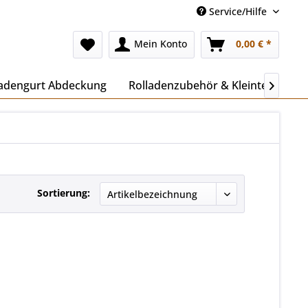
Service/Hilfe
Mein Konto
0,00 € *
ladengurt Abdeckung
Rolladenzubehör & Kleinteile
I

Sortierung: