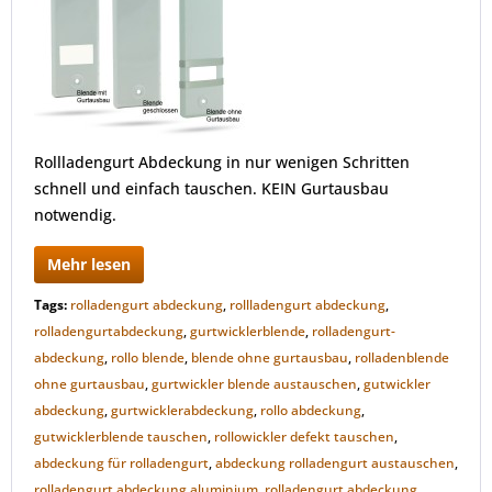
Rollladengurt Abdeckung in nur wenigen Schritten
schnell und einfach tauschen. KEIN Gurtausbau
notwendig.
Mehr lesen
Tags:
rolladengurt abdeckung
,
rollladengurt abdeckung
,
rolladengurtabdeckung
,
gurtwicklerblende
,
rolladengurt-
abdeckung
,
rollo blende
,
blende ohne gurtausbau
,
rolladenblende
ohne gurtausbau
,
gurtwickler blende austauschen
,
gutwickler
abdeckung
,
gurtwicklerabdeckung
,
rollo abdeckung
,
gutwicklerblende tauschen
,
rollowickler defekt tauschen
,
abdeckung für rolladengurt
,
abdeckung rolladengurt austauschen
,
rolladengurt abdeckung aluminium
,
rolladengurt abdeckung