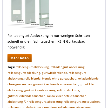
Rollladengurt Abdeckung in nur wenigen Schritten
schnell und einfach tauschen. KEIN Gurtausbau
notwendig.
Mehr lesen
Tags:
rolladengurt abdeckung
,
rollladengurt abdeckung
,
rolladengurtabdeckung
,
gurtwicklerblende
,
rolladengurt-
abdeckung
,
rollo blende
,
blende ohne gurtausbau
,
rolladenblende
ohne gurtausbau
,
gurtwickler blende austauschen
,
gutwickler
abdeckung
,
gurtwicklerabdeckung
,
rollo abdeckung
,
gutwicklerblende tauschen
,
rollowickler defekt tauschen
,
abdeckung für rolladengurt
,
abdeckung rolladengurt austauschen
,
rolladengurt abdeckung aluminium
,
rolladengurt abdeckung