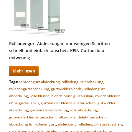
Rollladengurt Abdeckung in nur wenigen Schritten
schnell und einfach tauschen. KEIN Gurtausbau
notwendig.
Mehr lesen
Tags:
rolladengurt abdeckung
,
rollladengurt abdeckung
,
rolladengurtabdeckung
,
gurtwicklerblende
,
rolladengurt-
abdeckung
,
rollo blende
,
blende ohne gurtausbau
,
rolladenblende
ohne gurtausbau
,
gurtwickler blende austauschen
,
gutwickler
abdeckung
,
gurtwicklerabdeckung
,
rollo abdeckung
,
gutwicklerblende tauschen
,
rollowickler defekt tauschen
,
abdeckung für rolladengurt
,
abdeckung rolladengurt austauschen
,
rolladengurt abdeckung aluminium
,
rolladengurt abdeckung