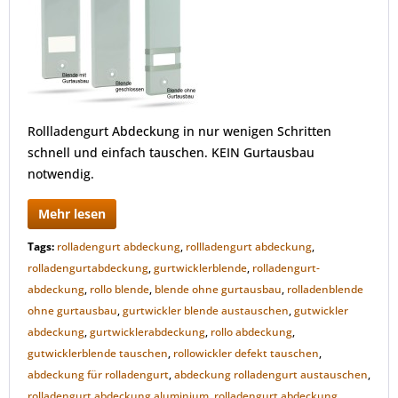
Rollladengurt Abdeckung in nur wenigen Schritten
schnell und einfach tauschen. KEIN Gurtausbau
notwendig.
Mehr lesen
Tags:
rolladengurt abdeckung
,
rollladengurt abdeckung
,
rolladengurtabdeckung
,
gurtwicklerblende
,
rolladengurt-
abdeckung
,
rollo blende
,
blende ohne gurtausbau
,
rolladenblende
ohne gurtausbau
,
gurtwickler blende austauschen
,
gutwickler
abdeckung
,
gurtwicklerabdeckung
,
rollo abdeckung
,
gutwicklerblende tauschen
,
rollowickler defekt tauschen
,
abdeckung für rolladengurt
,
abdeckung rolladengurt austauschen
,
rolladengurt abdeckung aluminium
,
rolladengurt abdeckung