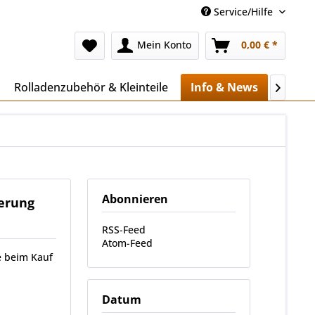
Service/Hilfe
Mein Konto
0,00 € *
Rolladenzubehör & Kleinteile
Info & News
Mehr..

Abonnieren
uerung
RSS-Feed
Atom-Feed
e beim Kauf
Datum