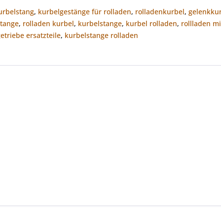
urbelstang
,
kurbelgestänge für rolladen
,
rolladenkurbel
,
gelenkku
stange
,
rolladen kurbel
,
kurbelstange
,
kurbel rolladen
,
rollladen mi
etriebe ersatzteile
,
kurbelstange rolladen