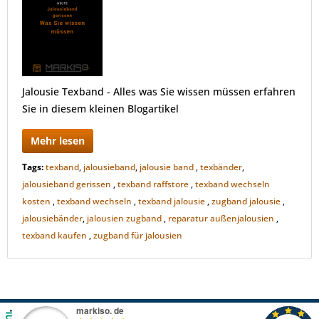
Jalousie Texband - Alles was Sie wissen müssen erfahren
Sie in diesem kleinen Blogartikel
Mehr lesen
Tags:
texband
,
jalousieband
,
jalousie band
,
texbänder
,
jalousieband gerissen
,
texband raffstore
,
texband wechseln
kosten
,
texband wechseln
,
texband jalousie
,
zugband jalousie
,
jalousiebänder
,
jalousien zugband
,
reparatur außenjalousien
,
texband kaufen
,
zugband für jalousien