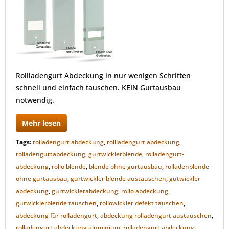
Rollladengurt Abdeckung in nur wenigen Schritten
schnell und einfach tauschen. KEIN Gurtausbau
notwendig.
Mehr lesen
Tags:
rolladengurt abdeckung
,
rollladengurt abdeckung
,
rolladengurtabdeckung
,
gurtwicklerblende
,
rolladengurt-
abdeckung
,
rollo blende
,
blende ohne gurtausbau
,
rolladenblende
ohne gurtausbau
,
gurtwickler blende austauschen
,
gutwickler
abdeckung
,
gurtwicklerabdeckung
,
rollo abdeckung
,
gutwicklerblende tauschen
,
rollowickler defekt tauschen
,
abdeckung für rolladengurt
,
abdeckung rolladengurt austauschen
,
rolladengurt abdeckung aluminium
,
rolladengurt abdeckung