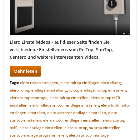
Elero Einstellvideos - auf dieser Seite finden Sie
verschiedene Einstellvideos vom RolTop, SunTop,
Centero und weitere interessanten Videos.
Mehr lesen
Tags:
elero roltop endlagen
,
elero roltop eindlagen einstellung
,
elero roltop endlage einstellung
,
roltop endlage
,
roltop einstellen
,
elero roltop montage
,
elero roltop einstellen
,
elero roltop m20
einstellen
,
elero rolladenmotor endlage einstellen
,
elero funkmotor
endlagen einstellen
,
elero astrotec endlage einstellen
,
elero
suntop einstellen
,
elero motor endlagen einstellen
,
elero suntop
m40
,
elero endlage einstellen
,
elero suntop
,
suntop einstellen
,
suntop endlage programmieren
,
elero suntop montage