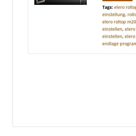
Tags:
elero rolt
einstellung
,
rol
elero roltop m20
einstellen
,
elero
einstellen
,
eler
endlage progra