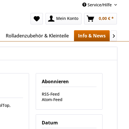
Service/Hilfe
Mein Konto
0,00 € *
Rolladenzubehör & Kleinteile
Info & News
Mehr..

Abonnieren
RSS-Feed
Atom-Feed
olTop,
Datum