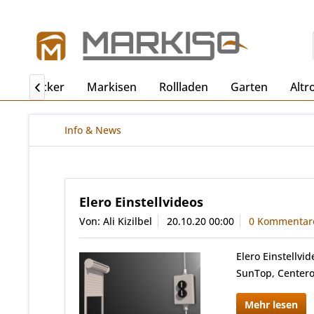
ro
Becker
Markisen
Rollladen
Garten
Altr

Info & News
Elero Einstellvideos
Von: Ali Kizilbel
20.10.20 00:00
0 Kommentar
Elero Einstellvi
SunTop, Centero
Mehr lesen