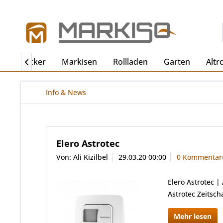
ro
Becker
Markisen
Rollladen
Garten
Altr

Info & News
Elero Astrotec
Von: Ali Kizilbel
29.03.20 00:00
0 Kommentar
Elero Astrotec |
Astrotec Zeitsc
Mehr lesen