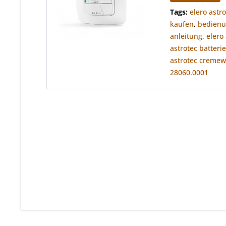
Tags:
elero astr
kaufen
,
bedienu
anleitung
,
elero
astrotec batteri
astrotec cremew
28060.0001