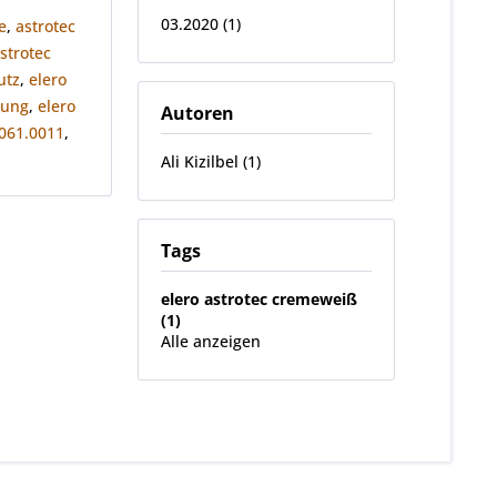
03.2020 (1)
e
,
astrotec
astrotec
utz
,
elero
tung
,
elero
Autoren
061.0011
,
Ali Kizilbel (1)
Tags
elero astrotec cremeweiß
(1)
Alle anzeigen