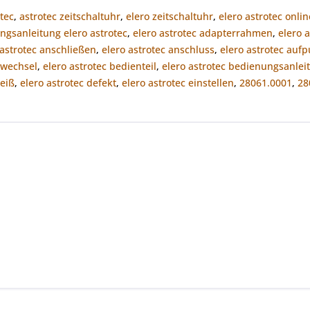
otec
,
astrotec zeitschaltuhr
,
elero zeitschaltuhr
,
elero astrotec onlin
ngsanleitung elero astrotec
,
elero astrotec adapterrahmen
,
elero 
 astrotec anschließen
,
elero astrotec anschluss
,
elero astrotec aufp
ewechsel
,
elero astrotec bedienteil
,
elero astrotec bedienungsanlei
eiß
,
elero astrotec defekt
,
elero astrotec einstellen
,
28061.0001
,
28