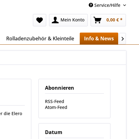
Service/Hilfe
Mein Konto
0,00 € *
Rolladenzubehör & Kleinteile
Info & News
Mehr..

Abonnieren
RSS-Feed
Atom-Feed
r die Elero
Datum