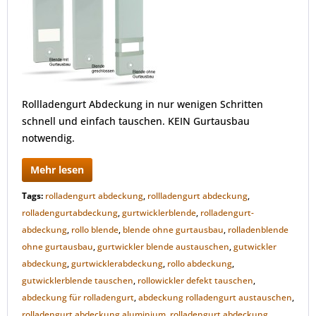
Rollladengurt Abdeckung in nur wenigen Schritten
schnell und einfach tauschen. KEIN Gurtausbau
notwendig.
Mehr lesen
Tags:
rolladengurt abdeckung
,
rollladengurt abdeckung
,
rolladengurtabdeckung
,
gurtwicklerblende
,
rolladengurt-
abdeckung
,
rollo blende
,
blende ohne gurtausbau
,
rolladenblende
ohne gurtausbau
,
gurtwickler blende austauschen
,
gutwickler
abdeckung
,
gurtwicklerabdeckung
,
rollo abdeckung
,
gutwicklerblende tauschen
,
rollowickler defekt tauschen
,
abdeckung für rolladengurt
,
abdeckung rolladengurt austauschen
,
rolladengurt abdeckung aluminium
,
rolladengurt abdeckung