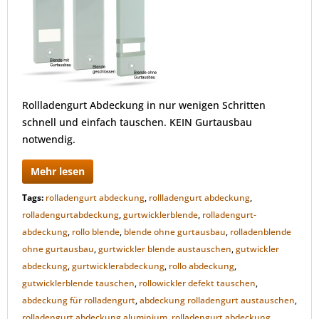
Rollladengurt Abdeckung in nur wenigen Schritten
schnell und einfach tauschen. KEIN Gurtausbau
notwendig.
Mehr lesen
Tags:
rolladengurt abdeckung
,
rollladengurt abdeckung
,
rolladengurtabdeckung
,
gurtwicklerblende
,
rolladengurt-
abdeckung
,
rollo blende
,
blende ohne gurtausbau
,
rolladenblende
ohne gurtausbau
,
gurtwickler blende austauschen
,
gutwickler
abdeckung
,
gurtwicklerabdeckung
,
rollo abdeckung
,
gutwicklerblende tauschen
,
rollowickler defekt tauschen
,
abdeckung für rolladengurt
,
abdeckung rolladengurt austauschen
,
rolladengurt abdeckung aluminium
,
rolladengurt abdeckung