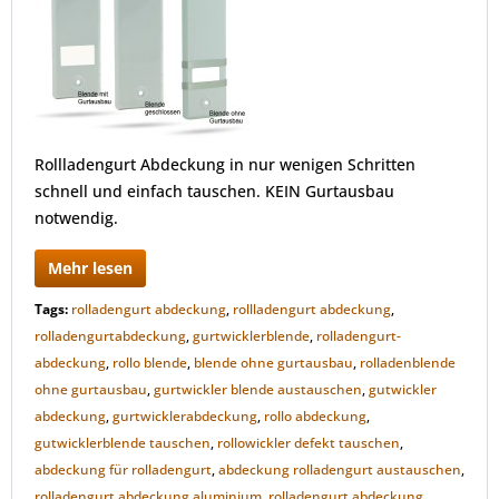
Rollladengurt Abdeckung in nur wenigen Schritten
schnell und einfach tauschen. KEIN Gurtausbau
notwendig.
Mehr lesen
Tags:
rolladengurt abdeckung
,
rollladengurt abdeckung
,
rolladengurtabdeckung
,
gurtwicklerblende
,
rolladengurt-
abdeckung
,
rollo blende
,
blende ohne gurtausbau
,
rolladenblende
ohne gurtausbau
,
gurtwickler blende austauschen
,
gutwickler
abdeckung
,
gurtwicklerabdeckung
,
rollo abdeckung
,
gutwicklerblende tauschen
,
rollowickler defekt tauschen
,
abdeckung für rolladengurt
,
abdeckung rolladengurt austauschen
,
rolladengurt abdeckung aluminium
,
rolladengurt abdeckung