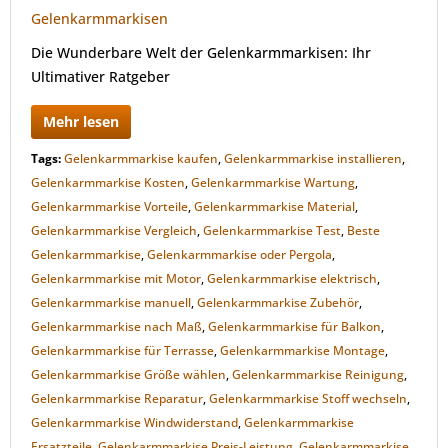
Die Wunderbare Welt der Gelenkarmmarkisen: Ihr
Ultimativer Ratgeber
Mehr lesen
Tags:
Gelenkarmmarkise kaufen
,
Gelenkarmmarkise installieren
,
Gelenkarmmarkise Kosten
,
Gelenkarmmarkise Wartung
,
Gelenkarmmarkise Vorteile
,
Gelenkarmmarkise Material
,
Gelenkarmmarkise Vergleich
,
Gelenkarmmarkise Test
,
Beste
Gelenkarmmarkise
,
Gelenkarmmarkise oder Pergola
,
Gelenkarmmarkise mit Motor
,
Gelenkarmmarkise elektrisch
,
Gelenkarmmarkise manuell
,
Gelenkarmmarkise Zubehör
,
Gelenkarmmarkise nach Maß
,
Gelenkarmmarkise für Balkon
,
Gelenkarmmarkise für Terrasse
,
Gelenkarmmarkise Montage
,
Gelenkarmmarkise Größe wählen
,
Gelenkarmmarkise Reinigung
,
Gelenkarmmarkise Reparatur
,
Gelenkarmmarkise Stoff wechseln
,
Gelenkarmmarkise Windwiderstand
,
Gelenkarmmarkise
Ersatzteile
,
Gelenkarmmarkise Preis-Leistung
,
Gelenkarmmarkise