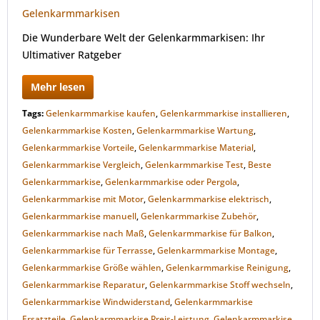
Die Wunderbare Welt der Gelenkarmmarkisen: Ihr
Ultimativer Ratgeber
Mehr lesen
Tags:
Gelenkarmmarkise kaufen
,
Gelenkarmmarkise installieren
,
Gelenkarmmarkise Kosten
,
Gelenkarmmarkise Wartung
,
Gelenkarmmarkise Vorteile
,
Gelenkarmmarkise Material
,
Gelenkarmmarkise Vergleich
,
Gelenkarmmarkise Test
,
Beste
Gelenkarmmarkise
,
Gelenkarmmarkise oder Pergola
,
Gelenkarmmarkise mit Motor
,
Gelenkarmmarkise elektrisch
,
Gelenkarmmarkise manuell
,
Gelenkarmmarkise Zubehör
,
Gelenkarmmarkise nach Maß
,
Gelenkarmmarkise für Balkon
,
Gelenkarmmarkise für Terrasse
,
Gelenkarmmarkise Montage
,
Gelenkarmmarkise Größe wählen
,
Gelenkarmmarkise Reinigung
,
Gelenkarmmarkise Reparatur
,
Gelenkarmmarkise Stoff wechseln
,
Gelenkarmmarkise Windwiderstand
,
Gelenkarmmarkise
Ersatzteile
,
Gelenkarmmarkise Preis-Leistung
,
Gelenkarmmarkise