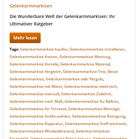
Die Wunderbare Welt der Gelenkarmmarkisen: Ihr
Ultimativer Ratgeber
Mehr lesen
Tags:
Gelenkarmmarkise kaufen
,
Gelenkarmmarkise installieren
,
Gelenkarmmarkise Kosten
,
Gelenkarmmarkise Wartung
,
Gelenkarmmarkise Vorteile
,
Gelenkarmmarkise Material
,
Gelenkarmmarkise Vergleich
,
Gelenkarmmarkise Test
,
Beste
Gelenkarmmarkise
,
Gelenkarmmarkise oder Pergola
,
Gelenkarmmarkise mit Motor
,
Gelenkarmmarkise elektrisch
,
Gelenkarmmarkise manuell
,
Gelenkarmmarkise Zubehör
,
Gelenkarmmarkise nach Maß
,
Gelenkarmmarkise für Balkon
,
Gelenkarmmarkise für Terrasse
,
Gelenkarmmarkise Montage
,
Gelenkarmmarkise Größe wählen
,
Gelenkarmmarkise Reinigung
,
Gelenkarmmarkise Reparatur
,
Gelenkarmmarkise Stoff wechseln
,
Gelenkarmmarkise Windwiderstand
,
Gelenkarmmarkise
Ersatzteile
,
Gelenkarmmarkise Preis-Leistung
,
Gelenkarmmarkise