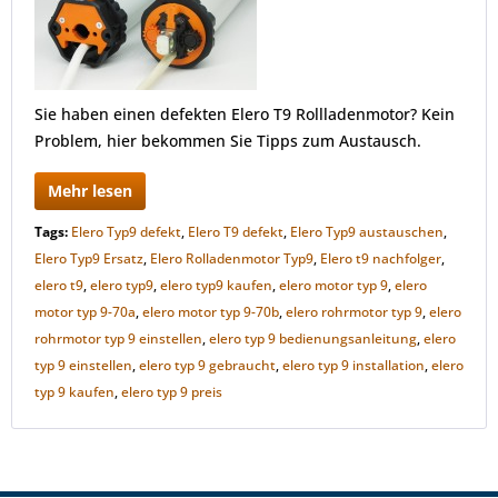
Sie haben einen defekten Elero T9 Rollladenmotor? Kein
Problem, hier bekommen Sie Tipps zum Austausch.
Mehr lesen
Tags:
Elero Typ9 defekt
,
Elero T9 defekt
,
Elero Typ9 austauschen
,
Elero Typ9 Ersatz
,
Elero Rolladenmotor Typ9
,
Elero t9 nachfolger
,
elero t9
,
elero typ9
,
elero typ9 kaufen
,
elero motor typ 9
,
elero
motor typ 9-70a
,
elero motor typ 9-70b
,
elero rohrmotor typ 9
,
elero
rohrmotor typ 9 einstellen
,
elero typ 9 bedienungsanleitung
,
elero
typ 9 einstellen
,
elero typ 9 gebraucht
,
elero typ 9 installation
,
elero
typ 9 kaufen
,
elero typ 9 preis